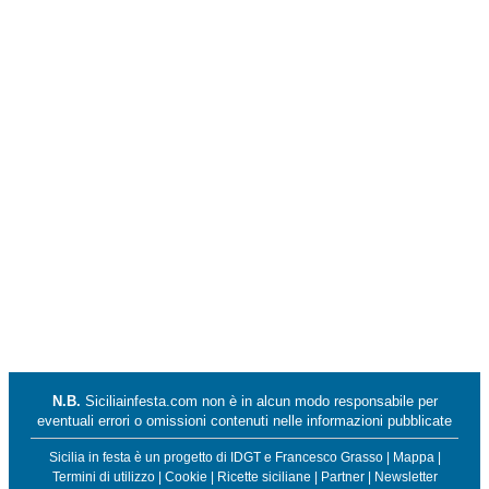
N.B.
Siciliainfesta.com non è in alcun modo responsabile per
eventuali errori o omissioni contenuti nelle informazioni pubblicate
Sicilia in festa è un progetto di
IDGT
e
Francesco Grasso
|
Mappa
|
Termini di utilizzo
|
Cookie
|
Ricette siciliane
|
Partner
|
Newsletter