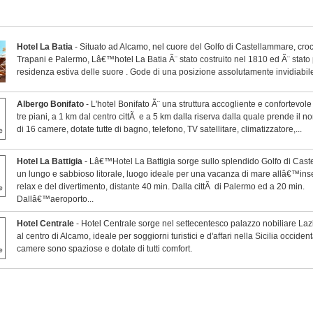
Hotel La Batia
- Situato ad Alcamo, nel cuore del Golfo di Castellammare, croc
Trapani e Palermo, Lâ€™hotel La Batia Ã¨ stato costruito nel 1810 ed Ã¨ stato
residenza estiva delle suore . Gode di una posizione assolutamente invidiabile.
Albergo Bonifato
- L'hotel Bonifato Ã¨ una struttura accogliente e confortevole
tre piani, a 1 km dal centro cittÃ e a 5 km dalla riserva dalla quale prende il 
di 16 camere, dotate tutte di bagno, telefono, TV satellitare, climatizzatore,...
Hotel La Battigia
- Lâ€™Hotel La Battigia sorge sullo splendido Golfo di Cas
un lungo e sabbioso litorale, luogo ideale per una vacanza di mare allâ€™in
relax e del divertimento, distante 40 min. Dalla cittÃ di Palermo ed a 20 min.
Dallâ€™aeroporto...
Hotel Centrale
- Hotel Centrale sorge nel settecentesco palazzo nobiliare La
al centro di Alcamo, ideale per soggiorni turistici e d'affari nella Sicilia occiden
camere sono spaziose e dotate di tutti comfort.