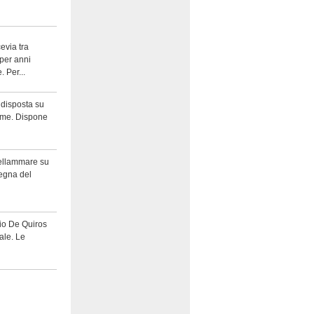
evia tra
 per anni
 Per...
 disposta su
nome. Dispone
tellammare su
segna del
zio De Quiros
tale. Le