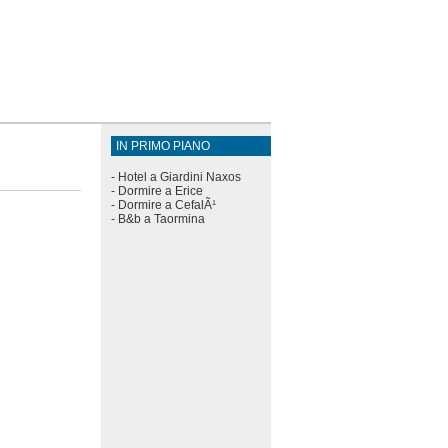
IN PRIMO PIANO
-
Hotel a Giardini Naxos
-
Dormire a Erice
-
Dormire a CefalÃ¹
-
B&b a Taormina