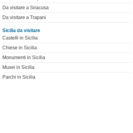
Da visitare a Siracusa
Da visitare a Trapani
Sicilia da visitare
Castelli in Sicilia
Chiese in Sicilia
Monumenti in Sicilia
Musei in Sicilia
Parchi in Sicilia
Teatri in Sicilia
IN PRIMO PIANO
-
Museo Archeologico Regionale di Aidone
-
Palazzo dei Normanni Palermo
-
Area Archeologica Selinunte
-
Teatro Greco Romano di Taormina