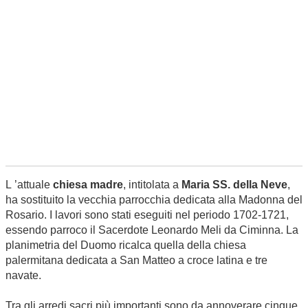
L ’attuale
chiesa madre
, intitolata a
Maria SS. della Neve
,
ha sostituito la vecchia parrocchia dedicata alla Madonna del
Rosario. I lavori sono stati eseguiti nel periodo 1702-1721,
essendo parroco il Sacerdote Leonardo Meli da Ciminna. La
planimetria del Duomo ricalca quella della chiesa
palermitana dedicata a San Matteo a croce latina e tre
navate.
Tra gli arredi sacri più importanti sono da annoverare cinque