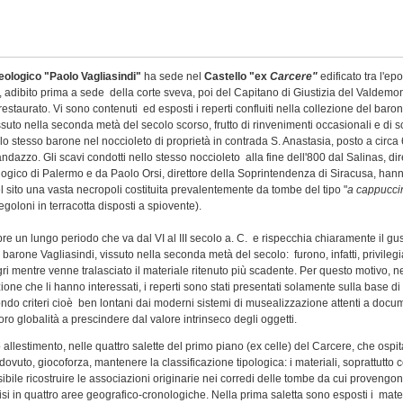
eologico "Paolo Vagliasindi"
ha sede nel
Castello "ex
Carcere"
edificato tra l'e
, adibito prima a sede della corte sveva, poi del Capitano di Giustizia del Valdemo
staurato. Vi sono contenuti ed esposti i reperti confluiti nella collezione del baro
ssuto nella seconda metà del secolo scorso, frutto di rinvenimenti occasionali e di sc
llo stesso barone nel noccioleto di proprietà in contrada S. Anastasia, posto a circa
dazzo. Gli scavi condotti nello stesso noccioleto alla fine dell'800 dal Salinas, dir
gico di Palermo e da Paolo Orsi, direttore della Soprintendenza di Siracusa, han
l sito una vasta necropoli costituita prevalentemente da tombe del tipo "
a cappucci
tegoloni in terracotta disposti a spiovente).
re un lungo periodo che va dal VI al III secolo a. C. e rispecchia chiaramente il gu
il barone Vagliasindi, vissuto nella seconda metà del secolo: furono, infatti, privilegia
egri mentre venne tralasciato il materiale ritenuto più scadente. Per questo motivo, n
one che li hanno interessati, i reperti sono stati presentati solamente sulla base d
condo criteri cioè ben lontani dai moderni sistemi di musealizzazione attenti a docu
loro globalità a prescindere dal valore intrinseco degli oggetti.
allestimento, nelle quattro salette del primo piano (ex celle) del Carcere, che ospi
dovuto, giocoforza, mantenere la classificazione tipologica: i materiali, soprattutto c
bile ricostruire le associazioni originarie nei corredi delle tombe da cui provengono
si in quattro aree geografico-cronologiche. Nella prima saletta sono esposti i mater