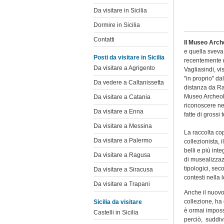
Da visitare in Sicilia
Dormire in Sicilia
Contatti
Il Museo Arch
e quella sveva
Posti da visitare in Sicilia
recentemente re
Da visitare a Agrigento
Vagliasindi, vi
"in proprio" da
Da vedere a Caltanissetta
distanza da Ran
Museo Archeolo
Da visitare a Catania
riconoscere ne
Da visitare a Enna
fatte di grossi 
Da visitare a Messina
La raccolta cop
Da visitare a Palermo
collezionista, 
belli e più int
Da visitare a Ragusa
di musealizzazi
tipologici, se
Da visitare a Siracusa
contesti nella 
Da visitare a Trapani
Anche il nuovo 
collezione, ha 
Sicilia da visitare
è ormai impossi
Castelli in Sicilia
perciò, suddivi