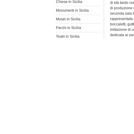
Chiese in Sicilia
di età tardo cor
di produzione o
Monumenti in Sicilia
seconda sala t
rappresentata c
Musei in Sicilia
boccaletti, gu
Parchi in Sicilia
imitazione di 
dedicata ai vas
Teatri in Sicilia
rosse. Numeros
decorazione a 
sacre dedicate 
seconda metà d
una ingubbiatu
infine, le produ
Molto frequenti
accesa policrom
segnalano, fra
veniva adorata 
di oreficeria e
sia per la qual
attualmente col
mescere il vin
rinvenuta in un
rosse, ha un si
in questo caso