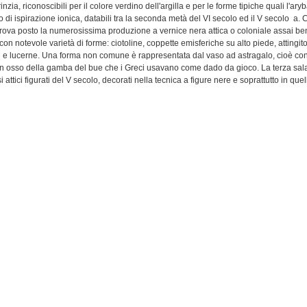
inzia, riconoscibili per il colore verdino dell'argilla e per le forme tipiche quali l'aryb
 di ispirazione ionica, databili tra la seconda metà del VI secolo ed il V secolo a. C
rova posto la numerosissima produzione a vernice nera attica o coloniale assai be
on notevole varietà di forme: ciotoline, coppette emisferiche su alto piede, attingi
tti e lucerne. Una forma non comune è rappresentata dal vaso ad astragalo, cioè c
un osso della gamba del bue che i Greci usavano come dado da gioco. La terza sal
i attici figurati del V secolo, decorati nella tecnica a figure nere e soprattutto in quel
e sono, naturalmente le lekythoi, vasi funerari per eccellenza, decorate con palme
foglie d'edera su fondo bianco o con vere e proprie scene figurate che rappresent
al culto di Dioniso, gare atletiche, scene di congedo di armati, figure femminili. A
el V secolo a. C. due
lekythoi
decorate con una tecnica particolarmente delicata co
ra bianca su cui sono sovrapposte le figure in colore paonazzo e rosso. La quarta 
zioni ellenistiche, italiote e siceliote.
 nei corredi delle necropoli di S. Anastasia, sono le pissidi, alcune delle quali dec
ia. Le piccole opere di coroplastica (statuine di terracotta) sono distribuite nelle va
 esse, alcune figure di sacerdotesse o di offerenti legate al culto di Persefone che
in qualche santuario della zona. Tra i pezzi più celebri della collezione figurano a
llenistica e soprattutto la nota oinochoe Vagliasindi, vaso di produzione attica di pa
ità artistica che per la rarità della scena rappresentata, risalente alla fine del V sec.
locato nella sala d'ingresso al primo piano. L'
oinochoe
, vaso che generalmente se
o durante il pasto, ha in questo caso un carattere prevalentemente funerario essen
 contesto tombale. Anche il mito scelto per la decorazione delle pareti nella tecnica
gnificato di carattere funerario. Si tratta della punizione inflitta dai Boreadi alle Arpi
 come leggiadre fanciulle con grandi ali, che incessantemente tormentavano il re c