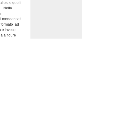
allos, e quelli
.. Nella
n
toi monoansati,
onformato ad
a è invece
la a figure
tte, con
ano processioni
ppartengono alla
stituita da
sala ospita,
orate con
rie sale; si
 probabilmente
lcuni esemplari
rticolare pregio
 a. C.,
rviva per
do stata
 a figure
e, raffigurate
ieco Fineo