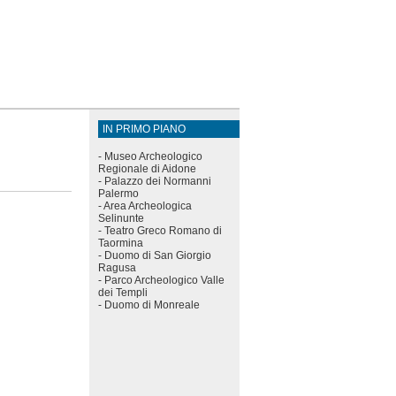
IN PRIMO PIANO
-
Museo Archeologico
Regionale di Aidone
-
Palazzo dei Normanni
Palermo
-
Area Archeologica
Selinunte
-
Teatro Greco Romano di
Taormina
-
Duomo di San Giorgio
Ragusa
-
Parco Archeologico Valle
dei Templi
-
Duomo di Monreale