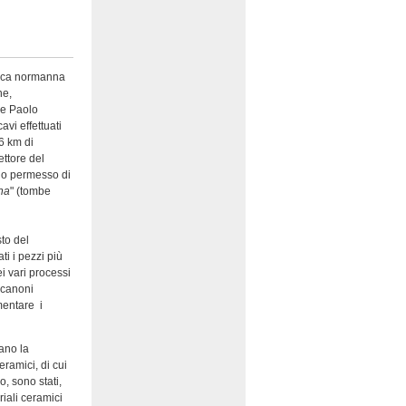
poca normanna
ne,
ne Paolo
avi effettuati
 6 km di
ettore del
no permesso di
na
" (tombe
sto del
ti i pezzi più
ei vari processi
i canoni
mentare i
tano la
eramici, di cui
, sono stati,
iali ceramici