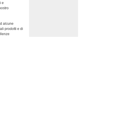
i e
nostro
 ad alcune
li prodotti e di
llenze
pasticceria:
i, torroni,
nd dolciari di
ipanti con
1300 decisero di
re, Castelbuono
ca di memorie
. Molto
igianato
 operano