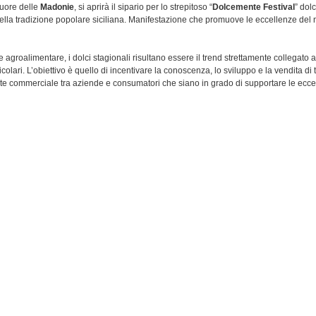
cuore delle
Madonie
, si aprirà il sipario per lo strepitoso “
Dolcemente Festival
” dolc
della tradizione popolare siciliana. Manifestazione che promuove le eccellenze del 
tore agroalimentare, i dolci stagionali risultano essere il trend strettamente collegato
icolari. L’obiettivo è quello di incentivare la conoscenza, lo sviluppo e la vendita di ta
te commerciale tra aziende e consumatori che siano in grado di supportare le ecce
torio, in questi anni, si è distinto per una delle aziende d’eccellenza nel campo della 
 alla fiera, in cui si potranno gustare i
dolci tipici del periodo
– panettoni, cioccolat
e, testa di turco, buccellati - e ritrovare antiche usanze, la manifestazione offrirà sta
cato, quindi, alla presentazione e all'esposizione dei prodotti delle aziende partec
ei prodotti stessi
eve le sue origini ai Ventimiglia, Signori della Contea di Geraci, che agli inizi del 
stello sul poggio dominante l’antico casale di “
Ypsigro
”. A pochi chilometri dal ma
 ai piedi delle Madonie in una piacevolissima vallata abitata già nel neolitico e ric
, arabe e bizantine.
 Castelbuono è ancora molto fiorente, anche se alcune forme si sono ormai estinte
ezzati sono i lavori in legno e ferro battuto. Particolare riguardo merita invece, l'art
cami, i merletti, i lavori in tessitura. Nell'ambito della conservazione e del restauro,
celsa levatura ed in continua crescita è anche il settore dell'antiquariato.