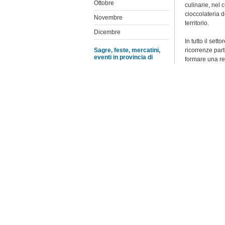
Ottobre
culinarie, nel 
cioccolateria 
Novembre
territorio.
Dicembre
In tutto il set
Sagre, feste, mercatini,
ricorrenze part
eventi in provincia di
formare una re
Agrigento
dolciarie.
Il nostro terri
Caltanissetta
In concomitanza
Catania
cannoli, cassat
Enna
ogni genere.
L'evento è dedi
Messina
degustazione d
Palermo
Castelbuono
d
Ragusa
costruire un ca
si è sviluppata
Siracusa
greche, romane
Trapani
L'artigianato
a
rinomati e appr
Elenco feste e sagre
femminile: i ri
artigiani di ec