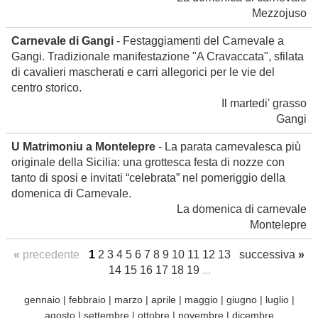
Mezzojuso
Carnevale di Gangi
- Festaggiamenti del Carnevale a
Gangi. Tradizionale manifestazione "A Cravaccata", sfilata
di cavalieri mascherati e carri allegorici per le vie del
centro storico.
Il martedi' grasso
Gangi
U Matrimoniu a Montelepre
- La parata carnevalesca più
originale della Sicilia: una grottesca festa di nozze con
tanto di sposi e invitati “celebrata” nel pomeriggio della
domenica di Carnevale.
La domenica di carnevale
Montelepre
«
precedente
1
2
3
4
5
6
7
8
9
10
11
12
13
successiva
»
14
15
16
17
18
19
...
gennaio
|
febbraio
|
marzo
|
aprile
|
maggio
|
giugno
|
luglio
|
agosto
|
settembre
|
ottobre
|
novembre
|
dicembre