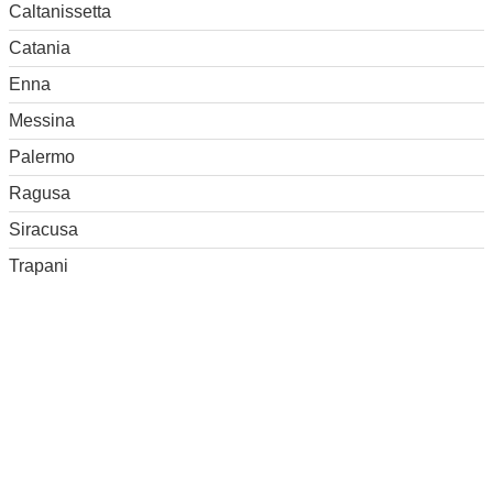
Caltanissetta
Catania
Enna
Messina
Palermo
Ragusa
Siracusa
Trapani
Elenco feste e sagre
RICERCA
Ricerca avanzata
IN PRIMO PIANO