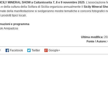
 SICILY MINERAL SHOW
a Caltanissetta 7, 8 e 9 novembre 2025
.
L'associazione 
 e della cultura della Solfara di Sicilia organizza annualmente il
Sicily Mineral Sh
rnate della manifestazione si svolgeranno mostre tematiche e concorsi fotografici 
prodotti tipici locali.
rmazioni e programma
ook
Amipadcss
Ultima modifica:
202
Fonte / Autore:
U
Facebook
Twitter
Google+