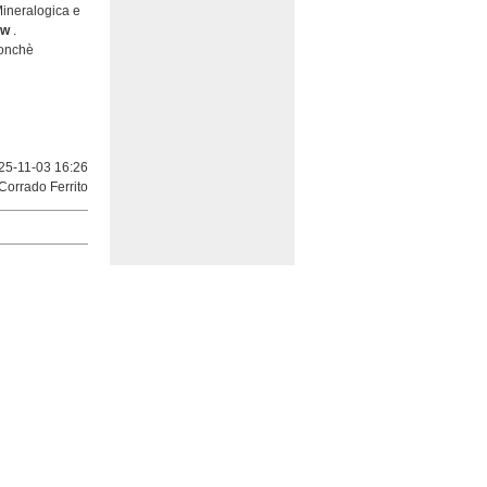
Mineralogica e
ow
.
nonchè
5-11-03 16:26
Corrado Ferrito