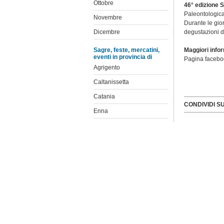
Ottobre
46° edizione
Paleontologica
Novembre
Durante le gio
Dicembre
degustazioni di 
Sagre, feste, mercatini,
Maggiori info
eventi in provincia di
Pagina faceb
Agrigento
Caltanissetta
Catania
CONDIVIDI S
Enna
Messina
Palermo
Ragusa
Siracusa
Trapani
Elenco feste e sagre