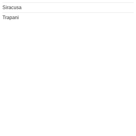
Siracusa
Trapani
Elenco feste e sagre
RICERCA
Ricerca avanzata
IN PRIMO PIANO
-
Pasta reale ricetta