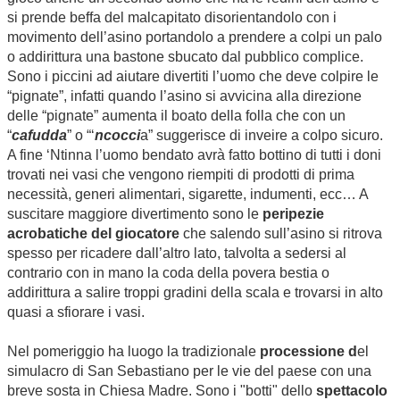
si prende beffa del malcapitato disorientandolo con i
movimento dell’asino portandolo a prendere a colpi un palo
o addirittura una bastone sbucato dal pubblico complice.
Sono i piccini ad aiutare divertiti l’uomo che deve colpire le
“pignate”, infatti quando l’asino si avvicina alla direzione
delle “pignate” aumenta il boato della folla che con un
“
cafudda
” o “‘
ncocci
a” suggerisce di inveire a colpo sicuro.
A fine ‘Ntinna l’uomo bendato avrà fatto bottino di tutti i doni
trovati nei vasi che vengono riempiti di prodotti di prima
necessità, generi alimentari, sigarette, indumenti, ecc… A
suscitare maggiore divertimento sono le
peripezie
acrobatiche del giocatore
che salendo sull’asino si ritrova
spesso per ricadere dall’altro lato, talvolta a sedersi al
contrario con in mano la coda della povera bestia o
addirittura a salire troppi gradini della scala e trovarsi in alto
quasi a sfiorare i vasi.
Nel pomeriggio ha luogo la tradizionale
processione d
el
simulacro di San Sebastiano
per le vie del paese con una
breve sosta in Chiesa Madre. Sono i "botti" dello
spettacolo