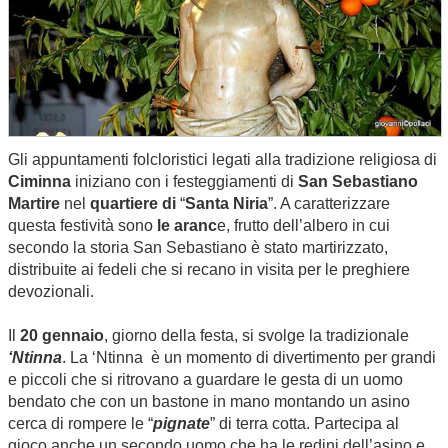
Gli appuntamenti folcloristici legati alla tradizione religiosa di
Ciminna
iniziano con i festeggiamenti di
San Sebastiano
Martire
nel
quartiere di
“
Santa Niria
”. A caratterizzare
questa festività sono
le aranc
e, frutto dell’albero in cui
secondo la storia San Sebastiano è stato martirizzato,
distribuite ai fedeli che si recano in visita per le preghiere
devozionali.
Il
20 gennaio
, giorno della festa, si svolge la tradizionale
‘Ntinna
. La ‘Ntinna è un momento di divertimento per grandi
e piccoli che si ritrovano a guardare le gesta di un uomo
bendato che con un bastone in mano montando un asino
cerca di rompere le “
pignate
” di terra cotta. Partecipa al
gioco anche un secondo uomo che ha le redini dell’asino e