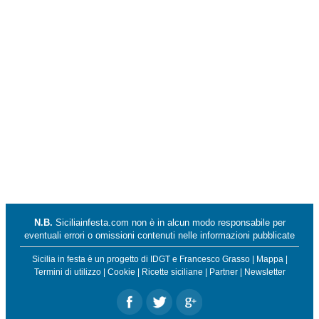
N.B.
Siciliainfesta.com non è in alcun modo responsabile per
eventuali errori o omissioni contenuti nelle informazioni pubblicate
Sicilia in festa è un progetto di
IDGT
e
Francesco Grasso
|
Mappa
|
Termini di utilizzo
|
Cookie
|
Ricette siciliane
|
Partner
|
Newsletter