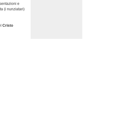
sentazioni e
a (i nunziatari)
el
Cristo
rocessione
orte di Cristo
.
, un frammento
vivente
. I
utile dire che
 per la
lunga Via Crucis
basilica di
eposizione del
tre volte sulla
to alla
del mattino il
porte che lo