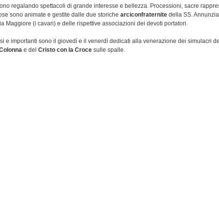
dono regalando spettacoli di grande interesse e bellezza. Processioni, sacre rappre
iose sono animate e gestite dalle due storiche
arciconfraternite
della SS. Annunziat
a Maggiore (i cavari) e delle rispettive associazioni dei devoti portatori.
esi e importanti sono il giovedì e il venerdì
dedicati alla venerazione dei simulacri d
a Colonna
e del
Cristo con la Croce
sulle spalle.
Santa Cascia
 hanno inizio l'
ultimo Venerdì di Quaresima
, U venniri ra' Santa Cascia, con la p
quiaria (detta Santa Cascia) e con la rievocazione drammatizzata della
Passione e M
compagnato la
Santa Cascia
(contenente reliquie di diversi santi e la Santa Spina
trecciata dai romani e messa sul capo di Cristo) in Basilica, ha inizio la
Via Crucis 
omenti di vera fede dove si ripercorrono gli ultimi istanti della Passione di Gesù. In
ivente richiama ogni anno migliaia di fedeli o semplici visitatori da tutte le province
 suggestività della stessa.
- Il Cristo alla Colonna
Santa ispicese
entra nel vivo il Giovedì Santo. Nella notte del Giovedì Santo una 
dalla
chiesa rupestre di Santa Maria della Cava
(nella Cava d'Ispica) e arriva alla
Maggiore.
Nella piazza davanti la chiesa si mettono in scena la Crocifissione e la d
attendono la
tradizionale apertura delle porte
. Alle 4:00 in punto il parroco batte per 
ilica che si aprirà lasciando entrare i devoti che di corsa arrivano all'altare del
Cris
tri a Culonna)
. La liturgia iniziata nella notte continua per tutto il giorno. Alle 11:00 
ll'altare del Cristo flagellato alla Colonna, bussa per tre volte e fa scivolare giù le 