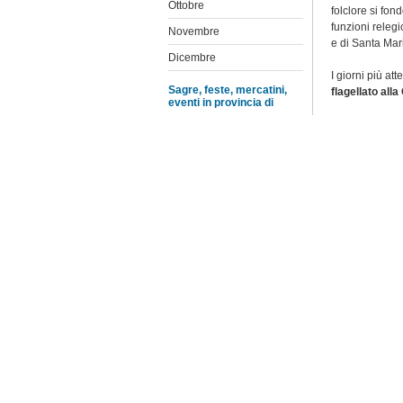
Ottobre
folclore
si fon
funzioni releg
Novembre
e di Santa Mari
Dicembre
I giorni più att
Sagre, feste, mercatini,
flagellato all
eventi in provincia di
Agrigento
U venniri ra' 
Le celebrazioni
Caltanissetta
dell'Urna reli
Dopo aver ac
Catania
della corona in
Enna
devoti vivono m
la Via Crucis V
Messina
particolarità e
Palermo
Giovedì Santo 
Ragusa
La Settimana 
vivente parte 
Siracusa
Santa Maria 
Trapani
Cristo.
Intanto, tutti 
porta della bas
Elenco feste e sagre
Colonna (‘u Pa
parroco sale su