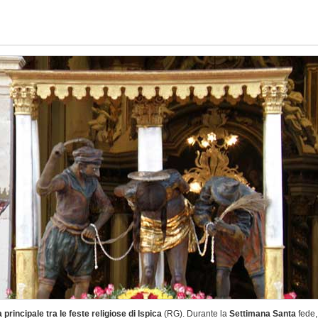
principale tra le feste religiose di Ispica
(RG). Durante la
Settimana Santa
fede,