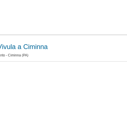
Vivula a Ciminna
anto -
Ciminna
(PA)