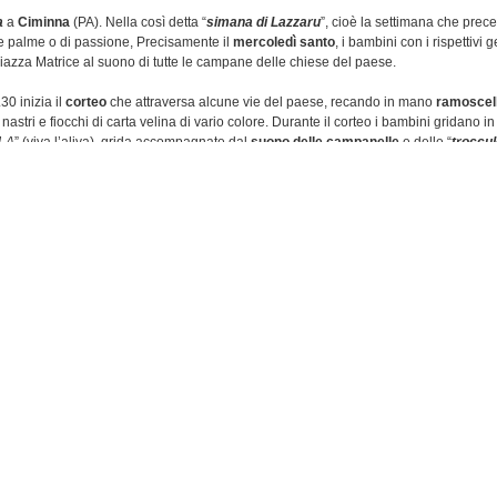
a
a
Ciminna
(PA).
Nella così detta “
simana di Lazzaru
”, cioè la settimana che prec
 palme o di passione, Precisamente il
mercoledì santo
, i bambini con i rispettivi g
piazza Matrice al suono di tutte le campane delle chiese del paese.
30 inizia il
corteo
che attraversa alcune vie del paese, recando in mano
ramoscelli
nastri e fiocchi di carta velina di vario colore. Durante il corteo i bambini gridano 
LA
” (viva l’aliva), grida accompagnate dal
suono delle campanelle
e delle “
troccu
a due bambini che portano rispettivamente, una croce rivestita da ramoscelli d’uliv
lore viola.
i questa manifestazione, vuole ricordare l’ingresso trionfante di Gesù a Gerusalemm
 settimana sant
a
. Nella cultura popolare il suono della “troccula” è legato ad un ev
gonia di Gesù Cristo nell’orto degli ulivi. Si narra che Gesù prima dell’arresto si na
 e sia stato da lui coperto, mentre quando si nascose sotto un cespuglio di ginestre 
ldati perchè le ginestre cominciarono a scoppiettare. Il suono della “Troccula” rico
are.
rmazioni
i Ciminna
Ultima modifica:
202
Fonte / Autore:
Vito Piscitello - dal sito http://agoraci
U
Facebook
Twitter
Google+