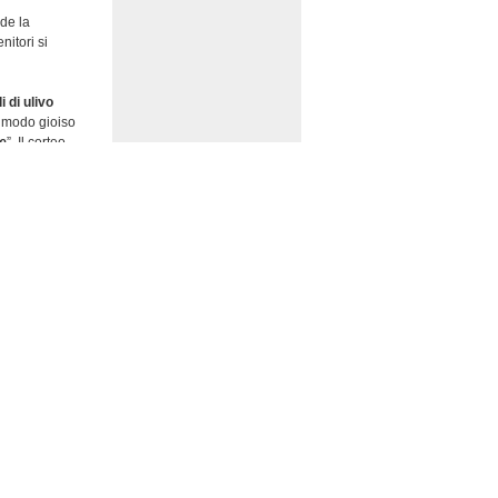
ede la
enitori si
 di ulivo
in modo gioiso
le
”. Il corteo
o e un
e e l’annuncio
ento
scose sotto un
fu subito
rda il rumore
5-10-06 18:11
minna.blogspot.it