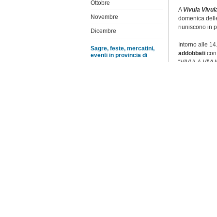
Ottobre
A
Vìvula Vìvul
Novembre
domenica delle
riuniscono in 
Dicembre
Intorno alle 14.
Sagre, feste, mercatini,
addobbati
con 
eventi in provincia di
“
VIVULA VIVU
Agrigento
viene aperto d
Caltanissetta
gonfalone di co
Catania
Il compiersi d
dell’imminente
Enna
riguardante l’a
Messina
albero di ulivo
scoperto dai so
Palermo
dello scoppiett
Ragusa
Maggiori info
Siracusa
Sito
Comune d
Trapani
Elenco feste e sagre
CONDIVIDI S