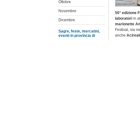
Ottobre
Novembre
50° edizione 
laboratori
in a
Dicembre
marionette An
Festival, sia n
Sagre, feste, mercatini,
anche
Acireal
eventi in provincia di
Agrigento
Sin dal 1975, 
Caltanissetta
rivivere, in di
anno promuove u
Catania
Nelle sue ultim
contemporaneo,
Enna
Cambogia, dall
Messina
Feconde collabo
Palermo
eventi organizza
Ragusa
Queste collabor
attraverso la f
Siracusa
culturalmente 
Trapani
Maggiori info
Sito
Festival 
Elenco feste e sagre
Sito
Opera dei
Sito
Museo del