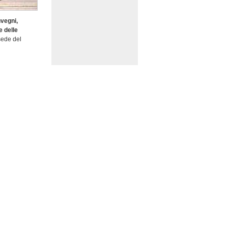
nvegni,
e delle
sede del
organa, fa
e, ed ogni
erenti.
adizionale e
tnam, dalla
qualità degli
aesi del mondo
icamente,