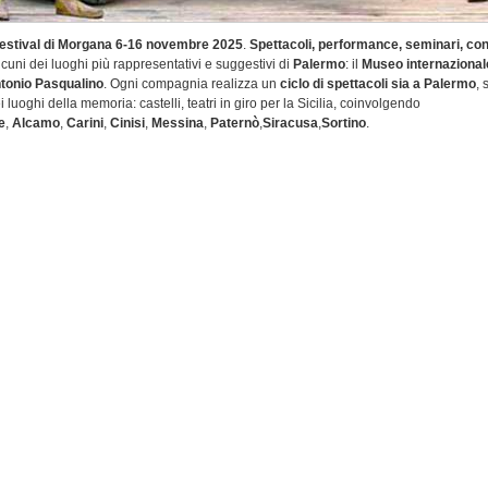
Festival di Morgana 6-16 novembre 2025
.
Spettacoli, performance, seminari, co
lcuni dei luoghi più rappresentativi e suggestivi di
Palermo
: il
Museo internazional
tonio Pasqualino
. Ogni compagnia realizza un
ciclo di spettacoli sia a Palermo
, 
ei luoghi della memoria: castelli, teatri in giro per la Sicilia, coinvolgendo
e
,
Alcamo
,
Carini
,
Cinisi
,
Messina
,
Paternò
,
Siracusa
,
Sortino
.
il Museo internazionale delle marionette Antonio Pasqualino, grazie al Festival di M
verse performances teatrali,
i pupi
e i materiali museografici esposti nelle proprie sal
na nuova significativa occasione di incontro e dialogo fra tradizioni e culture diff
e edizioni, il Festival ha valorizzato la cultura del teatro di figura internazionale, tr
 invitando a partecipare compagnie provenienti dall'India, dalla Birmania, dal Vie
a Turchia e da Bali nonché da numerosi Paesi europei.
razioni con organizzazioni ed enti nazionali ed internazionali a garanzia dell'alta 
ti e del dialogo con il territorio.
azioni sono il frutto della volontà del Museo di favorire scambi culturali tra vari p
ruizione di diverse pratiche teatrali: nel segno del dialogo tra Paesi spesso geograf
e politicamente lontani.
rmazioni e programma
di Morgana
 Pupi
le Marionette