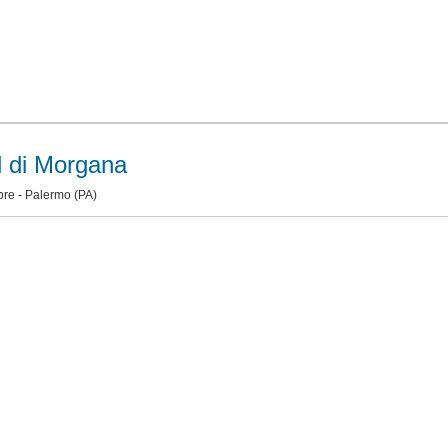
l di Morgana
bre -
Palermo
(PA)