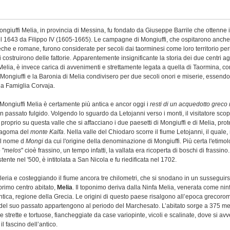
ngiuffi Melia, in provincia di Messina, fu fondato da Giuseppe Barrile che ottenne il
 1643 da Filippo IV (1605-1665). Le campagne di Mongiuffi, che ospitarono anche
reche e romane, furono considerate per secoli dai taorminesi come loro territorio peri
i costruirono delle fattorie. Apparentemente insignificante la storia dei due centri agr
Melia, è invece carica di avvenimenti e strettamente legata a quella di Taormina, con
Mongiuffi e la Baronia di Melia condivisero per due secoli onori e miserie, essendo
la Famiglia Corvaja.
 Mongiuffi Melia è certamente più antica e ancor oggi i
resti di un acquedotto grec
 passato fulgido. Volgendo lo sguardo da Letojanni verso i monti, il visitatore scop
 proprio su questa valle che si affacciano i due paesetti di Mongiuffi e di Melia, prote
sagoma del
monte Kalfa
. Nella valle del Chiodaro scorre il fiume Letojanni, il quale,
il nome d
Mongi
da cui l'origine della denominazione di Mongiuffi. Più certa l'etimol
 "
melos
" cioè frassino, un tempo infatti, la vallata era ricoperta di boschi di frassin
tente nel '500, è intitolata a San Nicola e fu riedificata nel 1702.
lleria e costeggiando il fiume ancora tre chilometri, che si snodano in un susseguir
l primo centro abitato,
Melia
. Il toponimo deriva dalla Ninfa Melia, venerata come nin
ntica, regione della Grecia. Le origini di questo paese risalgono all’epoca grecorom
 del suo passato appartengono al periodo del Marchesato. L’abitato sorge a 375 metr
e strette e tortuose, fiancheggiate da case variopinte, vicoli e scalinate, dove si avv
 fascino dell’antico.