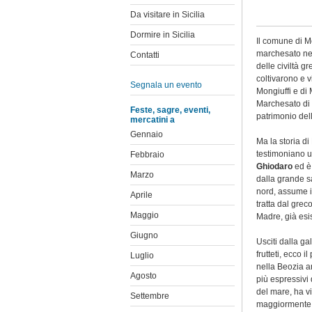
Da visitare in Sicilia
Dormire in Sicilia
Il comune di Mo
marchesato nel
Contatti
delle civiltà g
coltivarono e v
Segnala un evento
Mongiuffi e di 
Marchesato di 
Feste, sagre, eventi,
patrimonio del
mercatini a
Gennaio
Ma la storia di
testimoniano un
Febbraio
Ghiodaro
ed è
Marzo
dalla grande 
nord, assume 
Aprile
tratta dal greco
Maggio
Madre, già esis
Giugno
Usciti dalla ga
frutteti, ecco i
Luglio
nella Beozia a
Agosto
più espressivi
del mare, ha vi
Settembre
maggiormente il