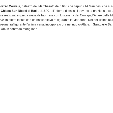
lazzo Corvaj
a, palazzo del Marchesato del 1640 che ospitò i 14 Marchesi che si 
a
Chiesa San Nicolò di Bari
del1690, all’interno di essa si trovano la preziosa acqu
ale realizzati in pietra rossa di Taormina con lo stemma dei Corvaja, l’Altare della
36 in pietra locale con un bassorilievo raffigurante la Madonna. Del bellissimo al
rosone, raffigurante l’ultima cena, incorporato ora nel nuovo Altare, il
Santuario San
. XIX in contrada Mongilone.
a si riprende la Provinciale 11 verso Mongiuffi e dopo aver attraversato un ponte ad
ecchio insediamento greco di Lampeli “piccola luce” dove si possono visitare i ruder
a a San Rocco e costruita sul tempio pagano della ninfa Flora “Dea della Primave
i ecco
Mongiuffi
“Cocuzzolo Solitario” piccolo borgo immerso nel verde della collina 
 a 400 metri sul livello del mare ed è tutto raccolto intorno alla Chiesa Santa Maria 
del sec. XV. Anticamente fu chiamata Santa Maria dei Greci, nel suo interno, oltre 
tua della Madonna della Catena, è custodita la maestosa statua di marmo della M
lla bottega del Gagini.
a vecchia
Chiesa di San Leonardo
del sec. XV con all’interno l’altare in marmo del X
Marchese Pancrazio Corvaja, a pochi metri da questa Chiesetta si trova la casa dove,
esco Rao Corvaja fece firmare la pace agli abitanti i due centri. Ruderi
acquedott
 III a.C., Quaddara u’ Drau sentiero turistico in c.da Uttara, la
Chiesa Madonna de
 marmi con all’interno una Madonna opera della bottega del Gagini, il
Santuario Sant
c. XV in contrada Fanaca.
ebastiano patrono di Melia il 20 gennaio