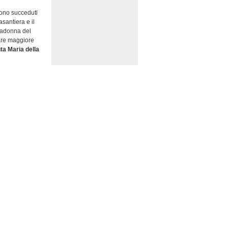
sono succeduti
asantiera e il
 Madonna del
tare maggiore
ta Maria della
 archi si
i di un’antica
ra”. Dopo
di Kaiti.
del
alla
adonna della
VI sec. fatto
 nel 1830, il
o greco-
l Carmelo
(XVII
a Maria della