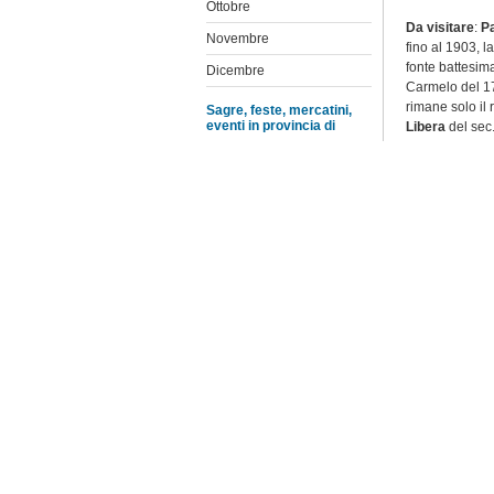
Ottobre
Da visitare
:
Pa
Novembre
fino al 1903, l
fonte battesim
Dicembre
Carmelo del 17
rimane solo il 
Sagre, feste, mercatini,
eventi in provincia di
Libera
del sec
Agrigento
Lasciando Meli
Caltanissetta
raggiunge il v
Chiesa dedicat
Catania
alcuni tornant
Enna
L’abitato sorge
Monte Carmelo 
Messina
miracolosa sta
Vena, opera de
Palermo
Ragusa
Da visitare
: l
costruire dal 
Siracusa
Marchese Franc
Trapani
romano
del sec
sec.) ricca di
Catena
del se
Elenco feste e sagre
Festa di San S