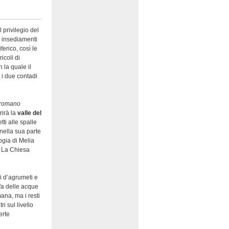
 privilegio del
 insediamenti
ferico, così le
icoli di
 la quale il
 i due contadi
o romano
rirà la
v
alle del
tti alle spalle
 nella sua parte
ogia di Melia
o. La Chiesa
si d’agrumeti e
fa delle acque
ana, ma i resti
i sul livello
erte