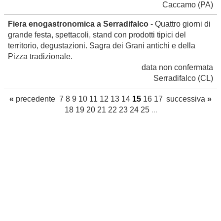
Caccamo
(PA)
Fiera enogastronomica a Serradifalco
- Quattro giorni di
grande festa, spettacoli, stand con prodotti tipici del
territorio, degustazioni. Sagra dei Grani antichi e della
Pizza tradizionale.
data non confermata
Serradifalco
(CL)
«
precedente
7
8
9
10
11
12
13
14
15
16
17
successiva
»
18
19
20
21
22
23
24
25
...