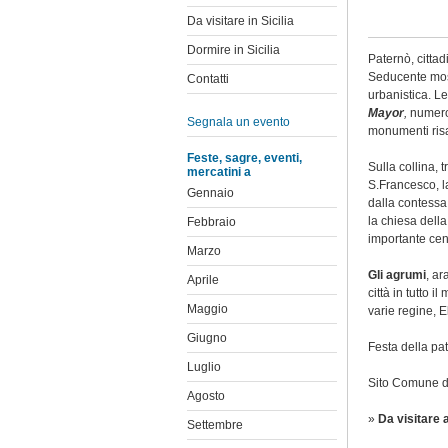
Da visitare in Sicilia
Dormire in Sicilia
Paternò, cittad
Seducente mosa
Contatti
urbanistica. L
Mayor
,
numeros
Segnala un evento
monumenti risa
Feste, sagre, eventi,
Sulla collina, tr
mercatini a
S.Francesco, la
Gennaio
dalla contessa 
la chiesa della
Febbraio
importante cen
Marzo
Gli agrumi
, ar
Aprile
città in tutto i
Maggio
varie regine, 
Giugno
Festa della pa
Luglio
Sito
Comune d
Agosto
»
Da visitare 
Settembre