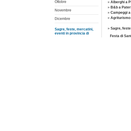
Ottobre
»
Alberghi a P
»
B&b a Pater
Novembre
»
Campeggi a 
»
Agriturismo
Dicembre
»
Sagre, feste 
Sagre, feste, mercatini,
eventi in provincia di
Festa di San
Agrigento
Bambina pres
centro storic
Caltanissetta
Catania
Fiera di Set
rilevanti, si
Enna
agricoltori, d
Messina
Festa di San
Palermo
Barbara a Pat
cavalieri teut
Ragusa
Sagra della 
Siracusa
protagonista 
Trapani
migliori piatt
Presepe Vive
Elenco feste e sagre
Storica pater
suggestiva ch