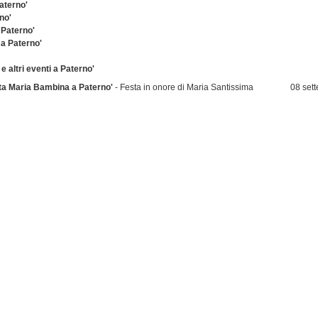
aterno'
no'
Paterno'
 a Paterno'
e altri eventi a Paterno'
ta Maria Bambina a Paterno'
- Festa in onore di Maria Santissima
08 set
so la parrocchia Sant'Antonio Abate. L'8 settembre processione nel
Patern
o di Paternò
tembre a Paterno'
- La Fiera di Settembre, tra le manifestazioni più
data n
 svolge ogni anno nella villa Moncada, per artigiani, commercianti ed
Patern
i grande richiamo a livello interprovinciale.
ta Barbara a Paterno'
- Solenni festeggiamenti della patrona Santa
03 / 1
ernò. Il culto della gloriosa Vergine e Martire fu introdotto a Paternò, dai
Patern
onici intorno al XIII secolo.
Rana a Paterno'
- Sesta edizione della manifestazione, in cui
data n
indiscussa sarà la rana, in tutte le sue varianti gastronomiche, ed i
Patern
i della tradizione paternese.
nte al Borgo Gancia Paterno'
- Nello scenario suggestivo della Collina
data n
nese la riscoperta degli antichi mestieri di un tempo. Un’atmosfera
Patern
e regala una magia del Santo Natale fatta di calore umano, di