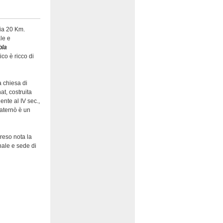
nia 20 Km.
le e
bla
co è ricco di
a chiesa di
at, costruita
ente al IV sec.,
 Paternò è un
reso nota la
nale e sede di