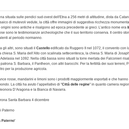
ina situata sulle pendici sud-ovest dell'Etna a 256 metri di altitudine, dista da Cata
ico di mutevoli vedute, la città offre immagini di suggestiva ricchezza monumenta
e origini sono antiche e risalgono ad epoca precedente ai greci. L’antico nome era
I
e sono le testimonianze archeologiche che il suo territorio conserva. Il centro stori
lenti al periodo normanno.
a gli altri, sono situati il
Castello
edificato da Ruggero II nel 1072, il convento con l
 chiesa S. Maria dell’Alto con scalinata settecentesca, la chiesa S. Maria di Josaph
Adelasia nel 1092. Nella città bassa sono situati la torre merlata dei Falconieri risal
 patrona S. Barbara, il Pantheon, con altri barocchi. Per la fertilità dei suoi terreni,
tro per la produzione agricola.
ance rosse, mandarini e limoni sono i prodotti maggiormente esportati e che hanno 
l mondo. La città ha avuto l’appellativo di "
Città delle regine
" in quanto camera regio
Eleonora D’Aragona e la Bianca di Navarra.
trona Santa Barbara 4 dicembre
i Paterno
a Paterno'