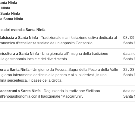
anta Ninfa
 Ninfa
Santa Ninfa
 a Santa Ninfa
 e altri eventi a Santa Ninfa
Salsiccia a Santa Ninfa
- Tradizionale manifestazione estiva dedicata al
08 / 09
ronomico d'eccellenza tutelato da un apposito Consorzio.
Santa 
gricoltura a Santa Ninfa
- Una giornata all'insegna della tradizione
data n
lla gastronomia locale e del divertimento.
Santa 
ora a Santa Ninfa
- Un giorno da Pecora, Sagra della Pecora della Valle
22 / 2
n giorno interamente dedicato alla pecora e ai suoi derivati, in una
Santa 
lina seicentesca, il paese della Grotta.
Maccarruni a Santa Ninfa
- Degustando la tradizione Siciliana
data n
ell'enogastronomia con il tradizionale "Maccarruni".
Santa 