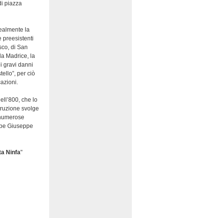
di piazza
dealmente la
e preesistenti
sco, di San
la Madrice, la
i gravi danni
ello”, per ciò
azioni.
ell’800, che lo
truzione svolge
ì numerose
cipe Giuseppe
ta Ninfa
"