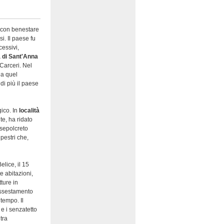
, con benestare
si. Il paese fu
cessivi,
 di Sant'Anna
 Carceri. Nel
Da quel
di più il paese
gico. In
località
te, ha ridato
 sepolcreto
pestri che,
elice, il 15
e abitazioni,
tture in
assestamento
 tempo. Il
 e i senzatetto
tra