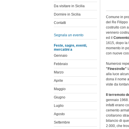
Da visitare in Sicilia
Dormire in Sicilia
Comune in prov
del Re Filippo I
Contatti
costruito con a
vennero costruit
Segnala un evento
ed il
Convento 
1615, dopo la 
Feste, sagre, eventi,
momento in poi,
mercatini a
con nuove cost
Gennaio
Numerosi repert
Febbraio
"Finestrelle"
l
Marzo
alla luce alcun
dona il nome al
Aprile
viste da lonta
Maggio
Il terremoto d
Giugno
gennaio 1968. L
infatti erano c
Luglio
cemento armato
Agosto
crollarono stra
bilancio di que
Settembre
2.000, che trov