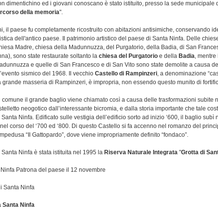
n dimentichino ed i giovani conoscano è stato istituito, presso la sede municipale 
rcorso della memoria
".
i, il paese fu completamente ricostruito con abitazioni antisimiche, conservando i
istica dell'antico paese. Il patrimonio artistico del paese di Santa Ninfa. Delle chies
chiesa Madre, chiesa della Madunnuzza, del Purgatorio, della Badia, di San France
nna), sono state restaurate soltanto la
chiesa del Purgatorio
e della
Badia
, mentre 
adunnuzza e quelle di San Francesco e di San Vito sono state demolite a causa de
l’evento sismico del 1968. Il vecchio
Castello di Rampinzeri
, a denominazione “cast
a grande masseria di Rampinzeri, è impropria, non essendo questo munito di fortific
 comune il grande baglio viene chiamato così a causa delle trasformazioni subite n
elletto neogotico dall’interessante bicromia, e dalla storia importante che tale cos
 Santa Ninfa. Edificato sulle vestigia dell’edificio sorto ad inizio ‘600, il baglio sub
 nel corso del ‘700 ed ‘800. Di questo Castello si fa accenno nel romanzo del prin
pedusa “Il Gattopardo”, dove viene impropriamente definito “fondaco”.
i Santa Ninfa è stata istituita nel 1995 la
Riserva Naturale Integrata
"
Grotta di San
 Ninfa Patrona del paese il 12 novembre
 Santa Ninfa
a Santa Ninfa