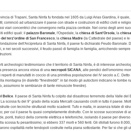
incia di Trapani, Santa Ninfa fu fondata nel 1605 da Luigi Arias Giardina, il quale
II, cominciò ad urbanizzare il paese con strade e costruzioni di edifici civili e religio
ssi viari concentrici che convergono nella piazza centrale. Nel corso degli anni suc
i edifici quali: il
palazzo Baronale
, l'Ospedale, la
chiesa di Sant'Orsola
, la
chiesa
del terz'ordine di San Francesco
, la
chiesa Madre
(la Cattedrale del paese) e le
fondazione dell'Arcipretura di Santa Ninfa, il paese fu dichiarato Feudo Baronale. 
 e nei secoli successivi, il feudo passò di famiglia in famiglia, arricchendo sempre 
ruzioni.
i archeologici testimoniano che il territorio di Santa Ninfa, è di interesse archeolo
a presenza ancora visiva di una
necropoli SICANA
, alle pendici dell'omonimo mon
i reperti di manufatti in coccio di una primitiva popolazione del IV secolo a.C. Detto
la montagna (in dialetto "finestreddi": in tal modo gli autoctoni indicano le tombe ru
no, assumono le sembianze di tante minuscole finestre).
el Belice
.
Il paese di Santa Ninfa fu colpito dal disastroso terremoto della Valle del B
a scossa fu del 9° grado della scala Mercalli causando crolli in tutto il paese. Molt
ostruite con tecniche strutturali molto scadenti: Tufo e malta, in assenza totale di stru
; per cui il paese fu quasi completamente distrutto. Con le scosse successive di 
de, ponti, tralicci della corrente elettrica e telefoniche, isolando il paese per diverso
lla scossa fu pesantissimo; si ebbero 337 morti e 560 feriti. Gli sfollati furono 8.000,
arono ospitalità nelle tendopoli costruite nella piana sottostante. Per far si che gli ul