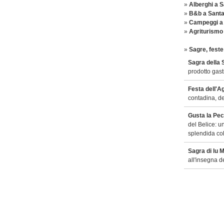
»
Alberghi a S
»
B&b a Santa
»
Campeggi a 
»
Agriturismo
»
Sagre, feste
Sagra della 
prodotto gast
Festa dell'A
contadina, de
Gusta la Pec
del Belice: u
splendida col
Sagra di lu 
all'insegna d