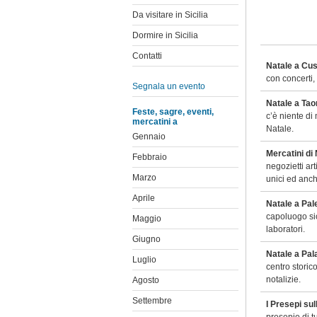
Da visitare in Sicilia
Dormire in Sicilia
Contatti
Natale a Cus
con concerti, 
Segnala un evento
Natale a Ta
Feste, sagre, eventi,
c’è niente di
mercatini a
Natale.
Gennaio
Mercatini di
Febbraio
negozietti ar
Marzo
unici ed anche
Aprile
Natale a Pa
capoluogo sici
Maggio
laboratori.
Giugno
Natale a Pal
Luglio
centro storico
notalizie.
Agosto
Settembre
I Presepi su