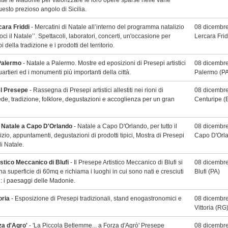
utte le Madonie per valorizzare le loro opere sparse nelle varie
questo prezioso angolo di Sicilia.
cara Friddi
- Mercatini di Natale all’interno del programma natalizio
08 dicembre
ci il Natale’’. Spettacoli, laboratori, concerti, un'occasione per
Lercara Frid
bi della tradizione e i prodotti del territorio.
 Palermo
- Natale a Palermo. Mostre ed eposizioni di Presepi artistici
08 dicembre
quartieri ed i monumenti più importanti della città.
Palermo
(PA
el Presepe
- Rassegna di Presepi artistici allestiti nei rioni di
08 dicembre
de, tradizione, folklore, degustazioni e accoglienza per un gran
Centuripe
(
l Natale a Capo D'Orlando
- Natale a Capo D'Orlando, per tutto il
08 dicembre
izio, appuntamenti, degustazioni di prodotti tipici, Mostra di Presepi
Capo D'Orl
i Natale.
stico Meccanico di Blufi
- Il Presepe Artistico Meccanico di Blufi si
08 dicembre
a superficie di 60mq e richiama i luoghi in cui sono nati e cresciuti
Blufi
(PA)
ri: i paesaggi delle Madonie.
oria
- Esposizione di Presepi tradizionali, stand enogastronomici e
08 dicembre
Vittoria
(RG
za d'Agro'
- 'La Piccola Betlemme... a Forza d'Agrò' Presepe
08 dicembre