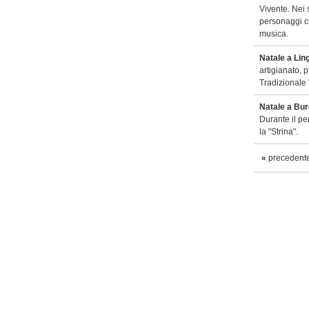
Vivente. Nei s
personaggi ch
musica.
Natale a Lin
artigianato, p
Tradizionale 
Natale a Bur
Durante il pe
la "Strina".
«
precedent