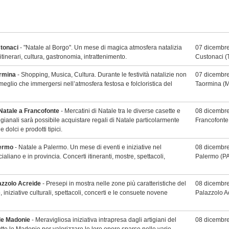
tonaci
- "Natale al Borgo". Un mese di magica atmosfera natalizia
07 dicembre
itinerari, cultura, gastronomia, intrattenimento.
Custonaci
(
ormina
- Shopping, Musica, Cultura. Durante le festività natalizie non
07 dicembre
 meglio che immergersi nell’atmosfera festosa e folcloristica del
Taormina
(M
 Natale a Francofonte
- Mercatini di Natale tra le diverse casette e
08 dicembre
tigianali sarà possibile acquistare regali di Natale particolarmente
Francofonte
 dolci e prodotti tipici.
lermo
- Natale a Palermo. Un mese di eventi e iniziative nel
08 dicembre
aliano e in provincia. Concerti itineranti, mostre, spettacoli,
Palermo
(PA
azzolo Acreide
- Presepi in mostra nelle zone più caratteristiche del
08 dicembre
, iniziative culturali, spettacoli, concerti e le consuete novene
Palazzolo A
lle Madonie
- Meravigliosa iniziativa intrapresa dagli artigiani del
08 dicembre