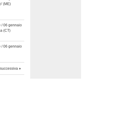
o'
(ME)
 / 06 gennaio
sa
(CT)
 / 06 gennaio
successiva
»