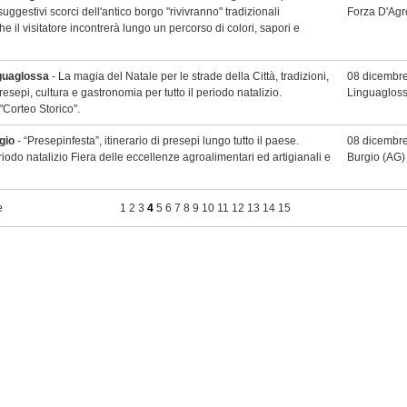
uggestivi scorci dell'antico borgo "rivivranno" tradizionali
Forza D'Agr
e il visitatore incontrerà lungo un percorso di colori, sapori e
guaglossa
- La magia del Natale per le strade della Città, tradizioni,
08 dicembre
resepi, cultura e gastronomia per tutto il periodo natalizio.
Linguaglos
"Corteo Storico".
gio
- “Presepinfesta”, itinerario di presepi lungo tutto il paese.
08 dicembre
riodo natalizio Fiera delle eccellenze agroalimentari ed artigianali e
Burgio
(AG)
e
1
2
3
4
5
6
7
8
9
10
11
12
13
14
15