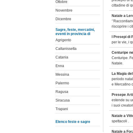
presepio di t
Ottobre
cittadine di 
Novembre
Natale a Ler
Dicembre
‘’Raccontiamo
riscoprire i ci
Sagre, feste, mercatini,
eventi in provincia di
I Presepi di
Agrigento
per le vie, i 
Caltanissetta
Centuripe n
Catania
Centuripe. Fe
Natale.
Enna
La Magia de
Messina
periodo natal
Palermo
e Mercatino d
Ragusa
Presepe Arti
estende su un
Siracusa
i suoi creato
Trapani
Natale a Vitt
spettacoli .
Elenco feste e sagre
Natale a For