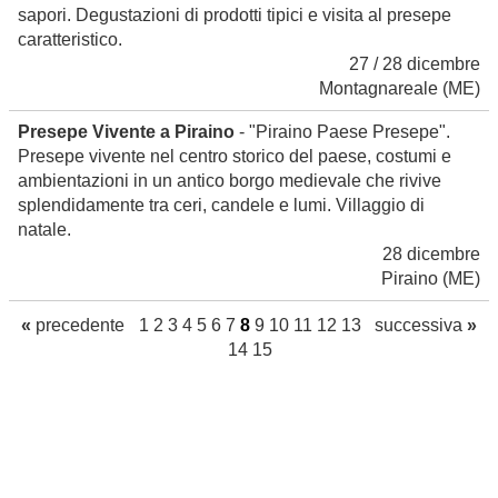
sapori. Degustazioni di prodotti tipici e visita al presepe
caratteristico.
27 / 28 dicembre
Montagnareale
(ME)
Presepe Vivente a Piraino
- "Piraino Paese Presepe".
Presepe vivente nel centro storico del paese, costumi e
ambientazioni in un antico borgo medievale che rivive
splendidamente tra ceri, candele e lumi. Villaggio di
natale.
28 dicembre
Piraino
(ME)
«
precedente
1
2
3
4
5
6
7
8
9
10
11
12
13
successiva
»
14
15