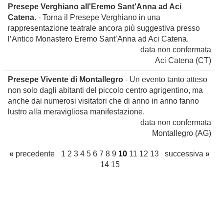
Presepe Verghiano all'Eremo Sant'Anna ad Aci
Catena.
- Torna il Presepe Verghiano in una
rappresentazione teatrale ancora più suggestiva presso
l’Antico Monastero Eremo Sant’Anna ad Aci Catena.
data non confermata
Aci Catena
(CT)
Presepe Vivente di Montallegro
- Un evento tanto atteso
non solo dagli abitanti del piccolo centro agrigentino, ma
anche dai numerosi visitatori che di anno in anno fanno
lustro alla meravigliosa manifestazione.
data non confermata
Montallegro
(AG)
«
precedente
1
2
3
4
5
6
7
8
9
10
11
12
13
successiva
»
14
15