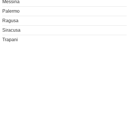
Messina
Palermo
Ragusa
Siracusa
Trapani
Elenco feste e sagre
RICERCA
Ricerca avanzata
IN PRIMO PIANO
-
Pasta reale ricetta