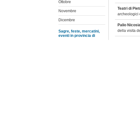
Ottobre
Teatri di Piet
Novembre
archeologici
Dicembre
Palio Nicosi
della visita d
Sagre, feste, mercatini,
eventi in provincia di
Vineyard Mus
Agrigento
Festival di P
Caltanissetta
della Cantina
Catania
Festa della 
Enna
Vergine Maria
del centro sto
Messina
Festa della 
Palermo
celebrata il 
Ragusa
più antica, i
Siracusa
Festa della
dell’artistico
Trapani
"Sagra della 
Elenco feste e sagre
Olio Folk Fes
l’olio di oliv