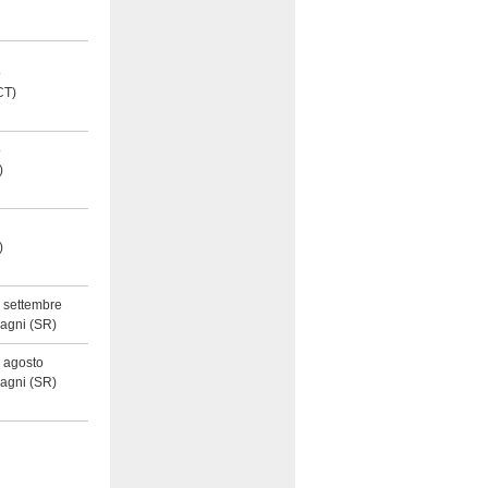
o
CT)
o
)
)
6 settembre
Bagni
(SR)
9 agosto
Bagni
(SR)