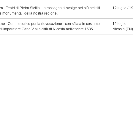
ra
- Teatri di Pietra Sicilia. La rassegna si svolge nei più bei siti
12 luglio / 1
 e monumentali della nostra regione.
ano
- Corteo storico per la rievocazione - con sfilata in costume -
12 luglio
ell'Imperatore Carlo V alla città di Nicosia nell'ottobre 1535.
Nicosia
(EN)
ic Festival a Pedara
- Etna, classica e vino al Vineyard Music
12 luglio / 0
edara. Concerti accompagnati dalla degustazione dei migliori vini
Pedara
(CT)
.
Madonna del Carmelo a Catania
- Festa solenne della "Beata
16 luglio
 del Monte Carmelo" il 16 luglio nella chiesa omonima, nel cuore
Catania
(CT
rico della città.
Madonna del Carmelo a Santa Teresa di Riva
- La festa patronale,
16 luglio
16 luglio di ogni anno, è senza dubbio la tradizione santateresina
Santa Teresa
n quanto le sue origini risalgono al XIX secolo.
 Madonna del Carmine a Porto Empedocle
- Processione a mare
16 luglio
 simulacro, sfolgorio di luci e fiaccole multicolori. Tradizionale
Porto Emped
Padellata".
t a Caltabellotta
- L'intento della manifestazione è promuovere
17 / 18 lugli
a della cultivar Biancolilla, una delle più antiche in uso in Sicilia
Caltabellotta