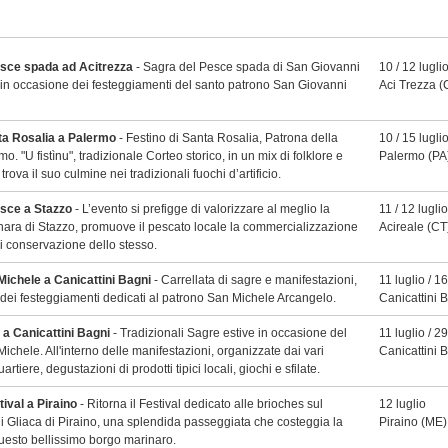
esce spada ad Acitrezza
- Sagra del Pesce spada di San Giovanni
10 / 12 lugli
 in occasione dei festeggiamenti del santo patrono San Giovanni
Aci Trezza
(
ta Rosalia a Palermo
- Festino di Santa Rosalia, Patrona della
10 / 15 lugli
mo. "U fistìnu", tradizionale Corteo storico, in un mix di folklore e
Palermo
(PA
trova il suo culmine nei tradizionali fuochi d’artificio.
sce a Stazzo
- L’evento si prefigge di valorizzare al meglio la
11 / 12 luglio
nara di Stazzo, promuove il pescato locale la commercializzazione
Acireale
(CT
di conservazione dello stesso.
 Michele a Canicattini Bagni
- Carrellata di sagre e manifestazioni,
11 luglio / 1
dei festeggiamenti dedicati al patrono San Michele Arcangelo.
Canicattini 
 a Canicattini Bagni
- Tradizionali Sagre estive in occasione del
11 luglio / 2
Michele. All'interno delle manifestazioni, organizzate dai vari
Canicattini 
artiere, degustazioni di prodotti tipici locali, giochi e sfilate.
ival a Piraino
- Ritorna il Festival dedicato alle brioches sul
12 luglio
 Gliaca di Piraino, una splendida passeggiata che costeggia la
Piraino
(ME)
uesto bellissimo borgo marinaro.