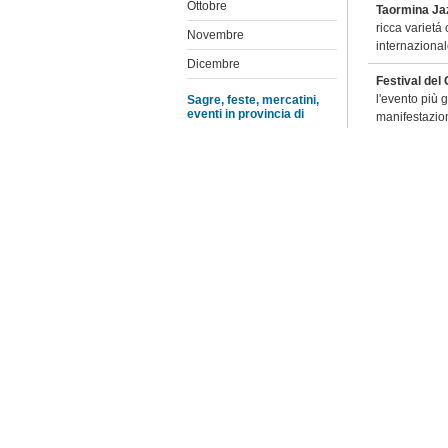
Ottobre
Taormina Jaz
ricca varietá
Novembre
internazional
Dicembre
Festival del 
l'evento più 
Sagre, feste, mercatini,
eventi in provincia di
manifestazion
Agrigento
Sagra della 
Caltanissetta
Degustazioni d
Catania
Gioiosa Gus
Enna
qualità e ai p
Marea.
Messina
Festa Medie
Palermo
di Navarra ne
Ragusa
danze medieva
Siracusa
Terre Sicane
promossa dal
Trapani
nel cuore del
vinicole dell
Elenco feste e sagre
Festa di San 