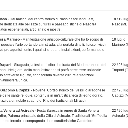
 Naso
- Dai balconi del centro storico di Naso nasce Iapri Fest,
18 / 19 lug
e dedicata alle bellezze culturali e paesaggistiche di Naso tra
Naso
(ME
atori esperienziali, artigianato e mostre.
rsi a Marineo
- Manifestazione artistico-culturale che ha lo scopo di
18 luglio
 poesia e l'arte portandola in strada, alla portata di tutti. I piccoli vicoli
Marineo
(
si protagonisti, entro i quali si snodano installazioni, performance e
Trapani
- Stragusto, la festa del cibo da strada del Mediterraneo e dei
22 / 26 lug
pani. Nei giorni della manifestazione si potrà percorrere un'ideale
Trapani
(T
o attraverso il gusto, conoscendo diverse culture e tradizioni
un'atmosfera unica.
 Giacomo a Capizzi
- Novene, Corteo storico del Vessillo aragonese
22 / 26 lug
 delle sante reliquie, contenute in un'artistica teca di legno dorato,
Capizzi
(M
izzi da un nobile spagnolo. Rito dei tradizionali Miracoli
ta Venera ad Acireale
- Festa Barocca in onore di Santa Venera
22 / 26 lug
ire, Patrona principale della Città di Acireale. Tradizionali "Giri" della
Acireale
(
genteo fercolo accompagnato dalle caratteristiche Candelore.