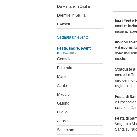
Da visitare in Sicilia
Dormire in Sicilia
Iapri Fest a
Contatti
manifestazion
musica, labor
Segnala un evento
InVicoliDiVe
valorizzare la
Feste, sagre, eventi,
mercatini a
sono indiscus
mostre.
Gennaio
Febbraio
Stragusto a 
mercati a Tra
Marzo
giro del mond
Aprile
regionali in 
Maggio
Festa di San
e Processione
Giugno
portate a Cap
Luglio
Festa di San
Agosto
Vergine e Mart
Santa sull'ar
Settembre