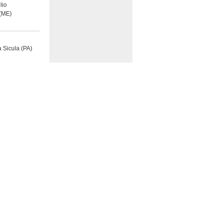
lio
(ME)
a Sicula
(PA)
lio
T)
lio
area
(ME)
lio
(CT)
lio
Entellina
(PA)