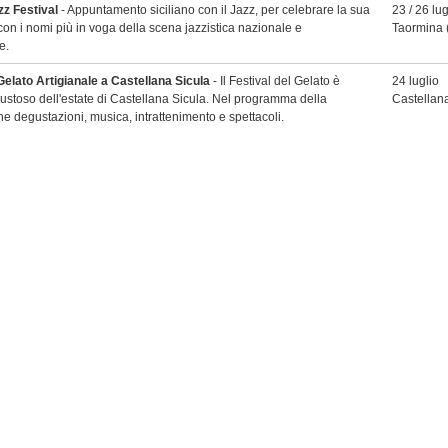
z Festival
- Appuntamento siciliano con il Jazz, per celebrare la sua
23 / 26 lug
 con i nomi più in voga della scena jazzistica nazionale e
Taormina
e.
Gelato Artigianale a Castellana Sicula
- Il Festival del Gelato è
24 luglio
gustoso dell'estate di Castellana Sicula. Nel programma della
Castellan
e degustazioni, musica, intrattenimento e spettacoli.
Fragola a Maletto
- Tradizionale Sagra della Fragola a Maletto.
24 / 26 lug
i dolci e prodotti tipici a base di fragole.
Maletto
(C
tosa a Gioisa Marea
- Interessante manifestazione dedicata al cibo di
24 / 26 lug
resìdi Slow Food, itinerario di sapori tra le piazze e le vie di Gioiosa
Gioiosa M
vale a Randazzo
- Rievocazione storica della permanenza di Bianca
24 / 26 lug
lla città medievale, con corteo storico, spettacoli teatrali, musiche,
Randazzo
li, animazione giullaresca e gruppi di sbandieratori e di tamburi.
 Wine Fest a Contessa Entellina
- Rassegna enogastronomica
24 / 26 lug
la Strada del Vino Terre Sicane e dal Comune di Contessa Entellina
Contessa 
 Parco dei Monti Sicani. L’evento dedicato alle migliori espressioni
e Terre Sicane.
Basilio a Novara di Sicilia
- Un appuntamento di particolare
24 luglio