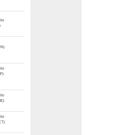
lio
)
PA)
lio
P)
lio
E)
lio
CT)