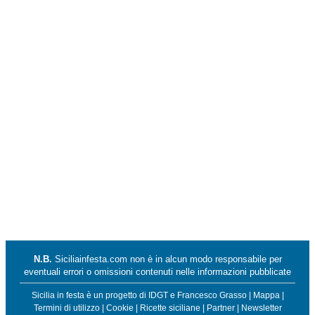
N.B.
Siciliainfesta.com non è in alcun modo responsabile per
eventuali errori o omissioni contenuti nelle informazioni pubblicate
Sicilia in festa è un progetto di
IDGT
e
Francesco Grasso
|
Mappa
|
Termini di utilizzo
|
Cookie
|
Ricette siciliane
|
Partner
|
Newsletter