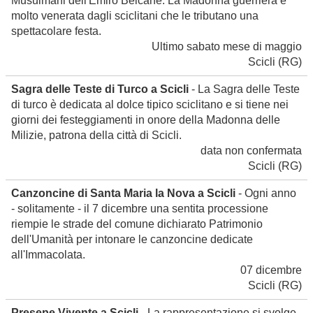
Musulmani dell'Emiro Belcane. La Madonna guerriera è
molto venerata dagli sciclitani che le tributano una
spettacolare festa.
Ultimo sabato mese di maggio
Scicli
(RG)
Sagra delle Teste di Turco a Scicli
- La Sagra delle Teste
di turco è dedicata al dolce tipico sciclitano e si tiene nei
giorni dei festeggiamenti in onore della Madonna delle
Milizie, patrona della città di Scicli.
data non confermata
Scicli
(RG)
Canzoncine di Santa Maria la Nova a Scicli
- Ogni anno
- solitamente - il 7 dicembre una sentita processione
riempie le strade del comune dichiarato Patrimonio
dell'Umanità per intonare le canzoncine dedicate
all'Immacolata.
07 dicembre
Scicli
(RG)
Presepe Vivente a Scicli
- La rappresentazione si svolge