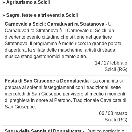
»
Agriturismo a Scicli
»
Sagre, feste e altri eventi a Scicli
Carnevale a Scicli: Carnaluvari ra Stratanova
- U
Carnaluvari ra Stratanova è il Carnevale di Scicli, un
divertente evento cittadino che si tiene nel quartiere
Stratanova. Il programma è molto ricco: la grande parata
d'apertura, la sfilata delle mascherine, artisti di strada,
musica stand gastronomici e tanto altro.
14 / 17 febbraio
Scicli
(RG)
Festa di San Giuseppe a Donnalucata
- La comunità si
prepara ai solenni festeggiamenti con i tradizionali sette
mercoledì di San Giuseppe per vivere al meglio i momenti
di preghiera in onore al Patrono. Tradizionale Cavalcata di
San Giuseppe.
06 / 08 marzo
Scicli
(RG)
Sagra della Seppia di Donnalucata
- L'antico porticciolo