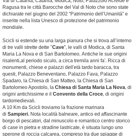
Val di Catania, Catania, Modica, Noto, Palazzolo Acreide e
Ragusa tra le città Barocche del Val di Noto che sono state
dichiarate nel giugno del 2002 “Patrimonio dell’Umanità” e
inserite nella lista Unesco di protezione del patrimonio
mondiale.
Scicli si estende su una larga pianura che si trova all’interno
di tre valli strette dette "
Cave
”, le valli di Modica, di Santa
Maria La Nova e di San Bartolomeo. Antiche le sue origini
risalenti,al periodo siculo, a circa tremila anni fa'. Ricca di
monumenti, chiese e palazzi dell'età tardo baracca, tra
questi, Palazzo Beneventano, Palazzo Fava, Palazzo
Spadaro, la Chiesa di San Matteo, la Chiesa di San
Bartolomeo Apostolo, la
Chiesa di Santa Maria La Nova
, di
origini antichissime e il
Convento della Croce
, di origini
tardomedievali.
A 10 Km da Scicli troviamo la frazione marinara
di
Sampieri.
Nota località balneare, antico ed affascinante
borgo di pescatori, dal minuscolo e romantico centro storico
di case in pietra e stradine lastricate, è situata lungo uno
sperone di roccia calcarea, compreso tra due spiagge di