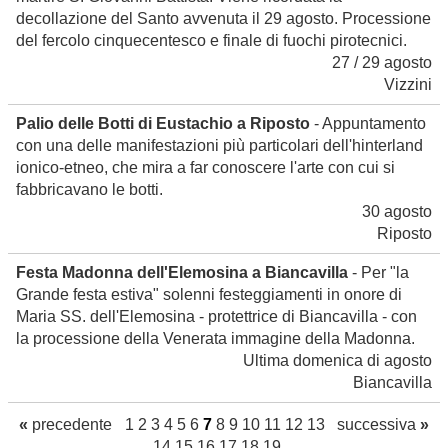
decollazione del Santo avvenuta il 29 agosto. Processione
del fercolo cinquecentesco e finale di fuochi pirotecnici.
27 / 29 agosto
Vizzini
Palio delle Botti di Eustachio a Riposto
- Appuntamento
con una delle manifestazioni più particolari dell'hinterland
ionico-etneo, che mira a far conoscere l'arte con cui si
fabbricavano le botti.
30 agosto
Riposto
Festa Madonna dell'Elemosina a Biancavilla
- Per "la
Grande festa estiva" solenni festeggiamenti in onore di
Maria SS. dell'Elemosina - protettrice di Biancavilla - con
la processione della Venerata immagine della Madonna.
Ultima domenica di agosto
Biancavilla
«
precedente
1
2
3
4
5
6
7
8
9
10
11
12
13
successiva
»
14
15
16
17
18
19
...