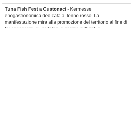
Tuna Fish Fest a Custonaci
- Kermesse
enogastronomica dedicata al tonno rosso. La
manifestazione mira alla promozione del territorio al fine di
far conoscere, ai visitatori le risorse culturali e
monumentali che insistono nel comune di Custonaci.
data non confermata
Custonaci
«
precedente
1
2
3
4
5
6
7
8
9
10
11
12
13
successiva
»
14